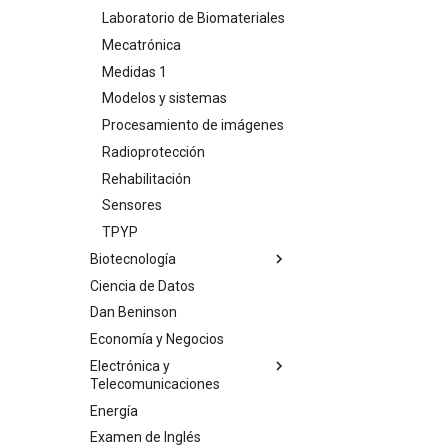
PFI
Física 3
Laboratorio de Biomateriales
Plaguicidas Y Su Impacto
Física 4
Ambiental
Mecatrónica
Física Teórica
PPS
Medidas 1
Fisicoquímica
Procesos Industriales
Modelos y sistemas
Fisiología IB
Residuos Sólidos
Procesamiento de imágenes
Informática
Sistemas De Información
Radioprotección
Inmunología Básica
Geográfica
Rehabilitación
Introducción a la Informática
Taller Ambiental 1
Sensores
Medios de Enlace
Toxicología Ambiental
TPYP
Métodos Numéricos
Tratamientos Bio
Biotecnología
Microeconomía
Ciencia de Datos
Bioinformática
Programación
Dan Beninson
Biología Celular
Química Analítica
Economía y Negocios
Bioquímica De Proteínas
Química General
Electrónica y
Biotecnología Animal
Telecomunicaciones
Química Inorgánica
Biotecnología Vegetal
Energía
Química Orgánica
Teoría de Comunicaciones
Biotecnología de
Examen de Inglés
Seguridad e Higiene
Medicamentos y Alimentos