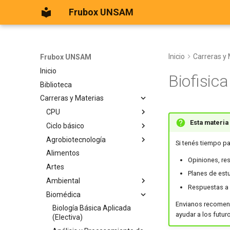
Frubox UNSAM
Inicio
Carreras y 
Frubox UNSAM
Inicio
Biofisica
Biblioteca
Carreras y Materias
CPU
Esta materia
Ciclo básico
Correlatividades
Agrobiotecnología
Archivos Útiles
Álgebra y Geometria
Si tenés tiempo pa
Analitica
Alimentos
Biología
CPU
Opiniones, re
Álgebra 2
Artes
Física
Planes de est
Análisis Matemático
Ambiental
ICyT
Respuestas a 
Análisis 1 LBT
Biomédica
IEU
Biología 2 IA
Biofísica IB
Envianos recomend
Introducción a la Informática
Bioprocesos
Biología Básica Aplicada
ayudar a los futur
Biología 1
(Electiva)
IRP
Contaminación Atmosférica