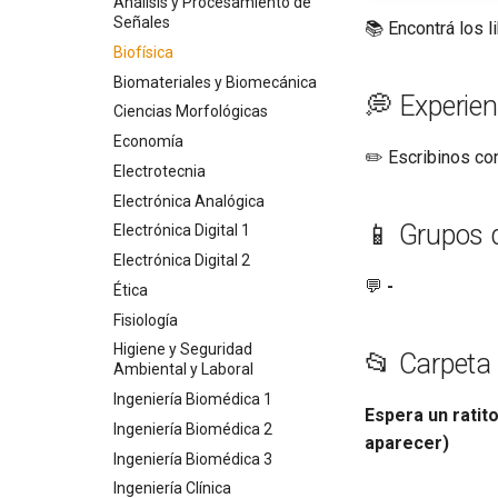
Biología 2
Análisis y Procesamiento de
Matemática
Contaminación De Aguas Y
Señales
📚 Encontrá los 
Biología 3
Suelos
Química
Biofísica
Biología 4
Ecología IA
Biomateriales y Biomecánica
Cálculo 1
Economía IA
💭 Experien
Ciencias Morfológicas
Cálculo 2
Energías Renovables
Economía
Cálculo 3
Estadística Aplicada
✏️ Escribinos co
Electrotecnia
Cálculo Avanzado
Evaluación Impacto
Electrónica Analógica
Ciencia, Tecnología y
Fenómenos De Transporte
📱 Grupos 
Sociedad
Electrónica Digital 1
Formulación De Proyectos
Economía
Electrónica Digital 2
Geología Y Geomorfología
💬
-
Estadística Aplicada y
Ambiental
Ética
Bioestadística
Gestión
Fisiología
Probabilidad Y Estadística
Higiene Y Seguridad
Higiene y Seguridad
📂 Carpeta
Estática y Resistencia De Los
Ambiental y Laboral
Ingenieróa del Agua
Materiales
Ingeniería Biomédica 1
Microbiología
Espera un ratit
Ética y Ejercicio Profesional
Ingeniería Biomédica 2
Normativa Ambiental
aparecer)
Física 1
Ingeniería Biomédica 3
Operaciones Unitarias
Física 2
Ingeniería Clínica