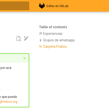
Editar en GitLab
search
Table of contents
💭 Experiencias
📱 Grupos de whatsapp
📂 Carpeta Frubox
 por acá:
.
lo que pueda
@frubox.org
.