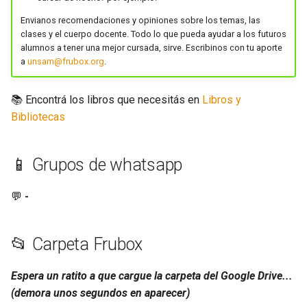
Energías Renovables
Física 2 LBT
g
Electrotecnia
Física III TDI TEM TUAN
IRP
Envianos recomendaciones y opiniones sobre los temas, las
clases y el cuerpo docente. Todo lo que pueda ayudar a los futuros
s
Estadística Aplicada
Genética General
alumnos a tener una mejor cursada, sirve. Escribinos con tu aporte
Electrónica Analógica
Introducción a la Computación
Matemática
e
a
unsam@frubox.org
.
TDI TEM
Evaluación Impacto
Genética Molecular
a
Electrónica Digital 1
Química
📚 Encontrá los libros que necesitás en
Libros y
Laboratorio de Computación 1
Fenómenos De Transporte
Genética Humana
r
Bibliotecas
TPI TRI
Electrónica Digital 2
c
Formulación De Proyectos
Inmunología Básica
Laboratorio de Computación 2
Ética
h
📱 Grupos de whatsapp
Geología Y Geomorfología
Inmunología Molecular
Lenguajes de Programación
Ambiental
Fisiología
💬
-
TDI
Introducción a la
Gestión
Higiene y Seguridad
Biotecnología
Matemática 1 Tecnicaturas
Ambiental y Laboral
📂 Carpeta Frubox
Higiene Y Seguridad
Métodos de Análisis
Matemática 2 TPI TRI
Ingeniería Biomédica 1
Biomédicos
Espera un ratito a que cargue la carpeta del Google Drive...
Ingenieróa del Agua
(demora unos segundos en aparecer)
Matemática 3 TPI TRI
Ingeniería Biomédica 2
Microbiología General